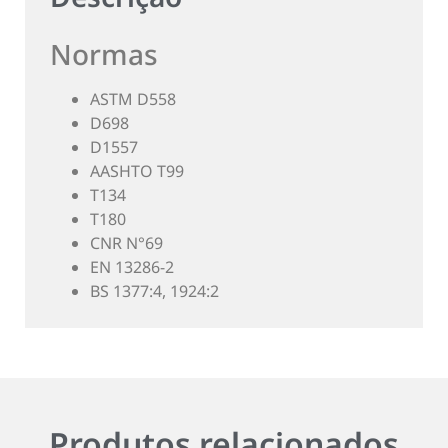
Normas
ASTM D558
D698
D1557
AASHTO T99
T134
T180
CNR N°69
EN 13286-2
BS 1377:4, 1924:2
Produtos relacionados