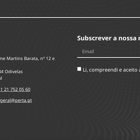
Subscrever a nossa 
me Martins Barata, nº 12 e
Li, compreendi e aceito
84 Odivelas
l
1 21 752 05 60
geral@perta.pt