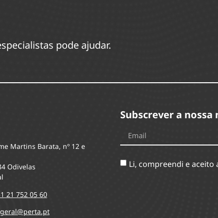
specialistas pode ajudar.
Subscrever a nossa 
me Martins Barata, nº 12 e
Li, compreendi e aceito
84 Odivelas
l
1 21 752 05 60
geral@perta.pt