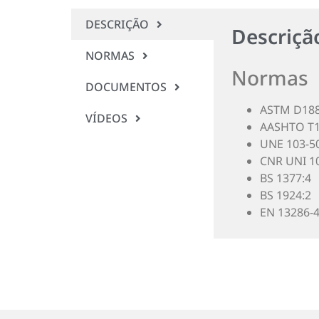
DESCRIÇÃO
Descriçã
NORMAS
Normas
DOCUMENTOS
ASTM D18
VÍDEOS
AASHTO T
UNE 103-5
CNR UNI 1
BS 1377:4
BS 1924:2
EN 13286-