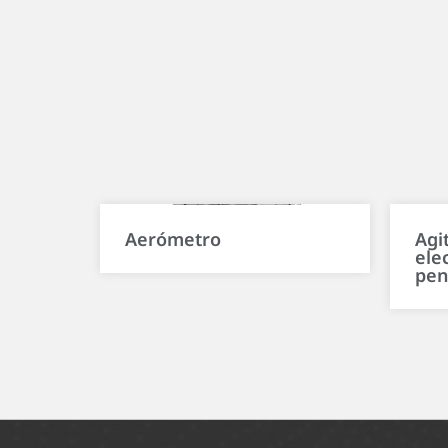
Aerómetro
Agi
ele
pen