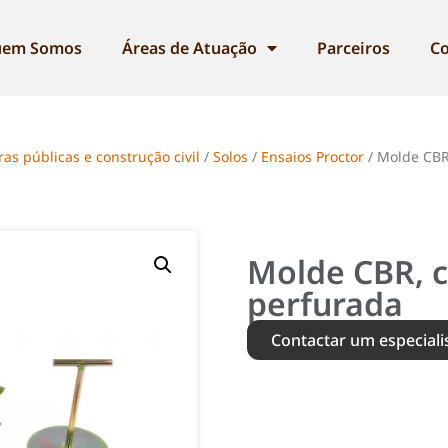
em Somos
Áreas de Atuação
Parceiros
Co
as públicas e construção civil
/
Solos
/
Ensaios Proctor
/ Molde CBR
Molde CBR, 
perfurada
Contactar um especiali