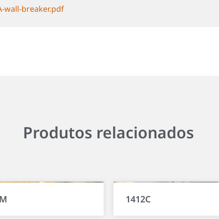
wall-breaker.pdf
Produtos relacionados
VM
1412C