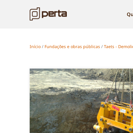
Qu
Início
/
Fundações e obras públicas
/
Taets - Demoli