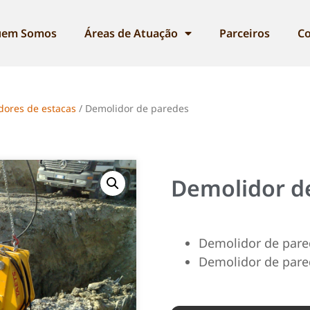
em Somos
Áreas de Atuação
Parceiros
Co
dores de estacas
/ Demolidor de paredes
Demolidor d
Demolidor de par
Demolidor de pare