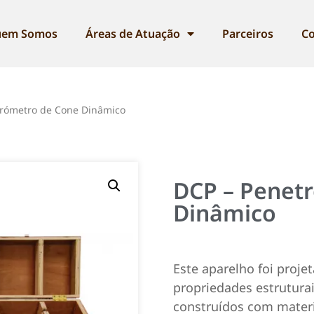
em Somos
Áreas de Atuação
Parceiros
Co
trómetro de Cone Dinâmico
DCP – Penet
Dinâmico
Este aparelho foi proje
propriedades estrutura
construídos com materi